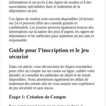
informations et un accès à des lignes de soutien et à des
associations spécialisées dans le traitement de la
dépendance au jeu.
Ces lignes de soutien sont souvent disponibles 24 heures
sur 24 et peuvent offrir des conseils gratuits et
confidentiels. Les joueurs peuvent également trouver des
informations sur la nature des jeux d’argent, les signes de
dépendance et les méthodes pour maintenir un jeu sain et
responsable.
Guide pour l’inscription et le jeu
sécurisé
Dans cet article, vous découvrirez les étapes essentielles
pour créer un compte sur un casino en ligne, valider votre
identité, et connaître les méthodes de dépôt et de retrait
disponibles. Nous aborderons également les délais de
traitement des retraits afin de vous assurer une expérience
de jeu sécurisée et sans tracas.
Étape 1: Création de Compte