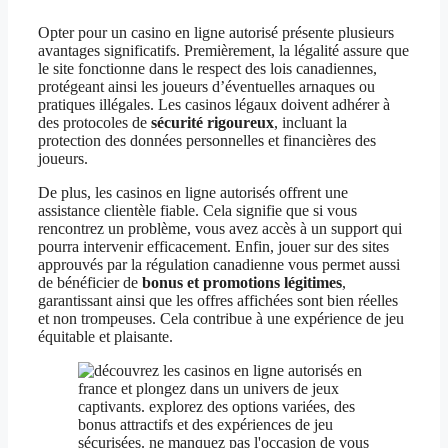
Opter pour un casino en ligne autorisé présente plusieurs
avantages significatifs. Premièrement, la légalité assure que
le site fonctionne dans le respect des lois canadiennes,
protégeant ainsi les joueurs d’éventuelles arnaques ou
pratiques illégales. Les casinos légaux doivent adhérer à
des protocoles de
sécurité rigoureux
, incluant la
protection des données personnelles et financières des
joueurs.
De plus, les casinos en ligne autorisés offrent une
assistance clientèle fiable. Cela signifie que si vous
rencontrez un problème, vous avez accès à un support qui
pourra intervenir efficacement. Enfin, jouer sur des sites
approuvés par la régulation canadienne vous permet aussi
de bénéficier de
bonus et promotions légitimes
,
garantissant ainsi que les offres affichées sont bien réelles
et non trompeuses. Cela contribue à une expérience de jeu
équitable et plaisante.