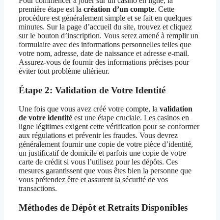
Pour commencer à jouer sur un casino en ligne, la
première étape est la
création d’un compte
. Cette
procédure est généralement simple et se fait en quelques
minutes. Sur la page d’accueil du site, trouvez et cliquez
sur le bouton d’inscription. Vous serez amené à remplir un
formulaire avec des informations personnelles telles que
votre nom, adresse, date de naissance et adresse e-mail.
Assurez-vous de fournir des informations précises pour
éviter tout problème ultérieur.
Étape 2: Validation de Votre Identité
Une fois que vous avez créé votre compte, la
validation
de votre identité
est une étape cruciale. Les casinos en
ligne légitimes exigent cette vérification pour se conformer
aux régulations et prévenir les fraudes. Vous devrez
généralement fournir une copie de votre pièce d’identité,
un justificatif de domicile et parfois une copie de votre
carte de crédit si vous l’utilisez pour les dépôts. Ces
mesures garantissent que vous êtes bien la personne que
vous prétendez être et assurent la sécurité de vos
transactions.
Méthodes de Dépôt et Retraits Disponibles