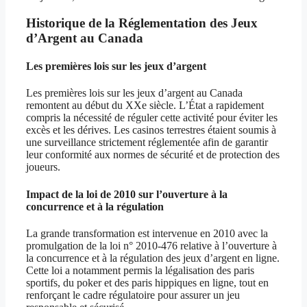
Historique de la Réglementation des Jeux
d’Argent au Canada
Les premières lois sur les jeux d’argent
Les premières lois sur les jeux d’argent au Canada
remontent au début du XXe siècle. L’État a rapidement
compris la nécessité de réguler cette activité pour éviter les
excès et les dérives. Les casinos terrestres étaient soumis à
une surveillance strictement réglementée afin de garantir
leur conformité aux normes de sécurité et de protection des
joueurs.
Impact de la loi de 2010 sur l’ouverture à la
concurrence et à la régulation
La grande transformation est intervenue en 2010 avec la
promulgation de la loi n° 2010-476 relative à l’ouverture à
la concurrence et à la régulation des jeux d’argent en ligne.
Cette loi a notamment permis la légalisation des paris
sportifs, du poker et des paris hippiques en ligne, tout en
renforçant le cadre régulatoire pour assurer un jeu