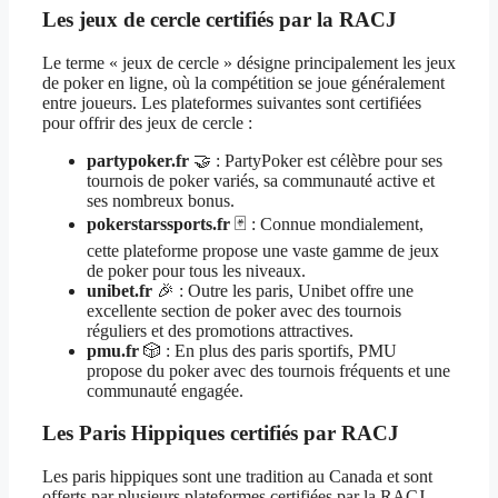
Les jeux de cercle certifiés par la RACJ
Le terme « jeux de cercle » désigne principalement les jeux
de poker en ligne, où la compétition se joue généralement
entre joueurs. Les plateformes suivantes sont certifiées
pour offrir des jeux de cercle :
partypoker.fr
🤝 : PartyPoker est célèbre pour ses
tournois de poker variés, sa communauté active et
ses nombreux bonus.
pokerstarssports.fr
🃏 : Connue mondialement,
cette plateforme propose une vaste gamme de jeux
de poker pour tous les niveaux.
unibet.fr
🎉 : Outre les paris, Unibet offre une
excellente section de poker avec des tournois
réguliers et des promotions attractives.
pmu.fr
🎲 : En plus des paris sportifs, PMU
propose du poker avec des tournois fréquents et une
communauté engagée.
Les Paris Hippiques certifiés par RACJ
Les paris hippiques sont une tradition au Canada et sont
offerts par plusieurs plateformes certifiées par la RACJ.