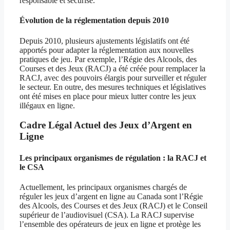
responsable et sécurisé.
Évolution de la réglementation depuis 2010
Depuis 2010, plusieurs ajustements législatifs ont été
apportés pour adapter la réglementation aux nouvelles
pratiques de jeu. Par exemple, l’Régie des Alcools, des
Courses et des Jeux (RACJ) a été créée pour remplacer la
RACJ, avec des pouvoirs élargis pour surveiller et réguler
le secteur. En outre, des mesures techniques et législatives
ont été mises en place pour mieux lutter contre les jeux
illégaux en ligne.
Cadre Légal Actuel des Jeux d’Argent en
Ligne
Les principaux organismes de régulation : la RACJ et
le CSA
Actuellement, les principaux organismes chargés de
réguler les jeux d’argent en ligne au Canada sont l’Régie
des Alcools, des Courses et des Jeux (RACJ) et le Conseil
supérieur de l’audiovisuel (CSA). La RACJ supervise
l’ensemble des opérateurs de jeux en ligne et protège les