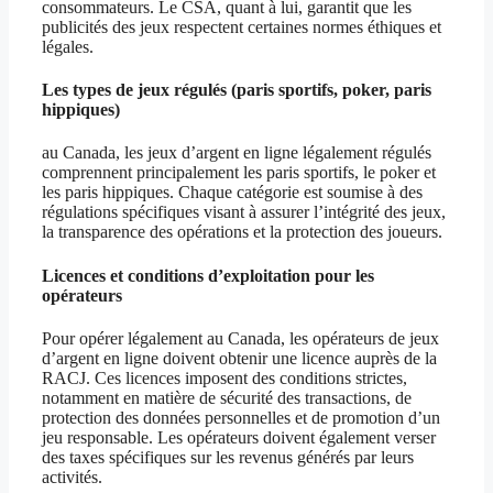
consommateurs. Le CSA, quant à lui, garantit que les
publicités des jeux respectent certaines normes éthiques et
légales.
Les types de jeux régulés (paris sportifs, poker, paris
hippiques)
au Canada, les jeux d’argent en ligne légalement régulés
comprennent principalement les paris sportifs, le poker et
les paris hippiques. Chaque catégorie est soumise à des
régulations spécifiques visant à assurer l’intégrité des jeux,
la transparence des opérations et la protection des joueurs.
Licences et conditions d’exploitation pour les
opérateurs
Pour opérer légalement au Canada, les opérateurs de jeux
d’argent en ligne doivent obtenir une licence auprès de la
RACJ. Ces licences imposent des conditions strictes,
notamment en matière de sécurité des transactions, de
protection des données personnelles et de promotion d’un
jeu responsable. Les opérateurs doivent également verser
des taxes spécifiques sur les revenus générés par leurs
activités.