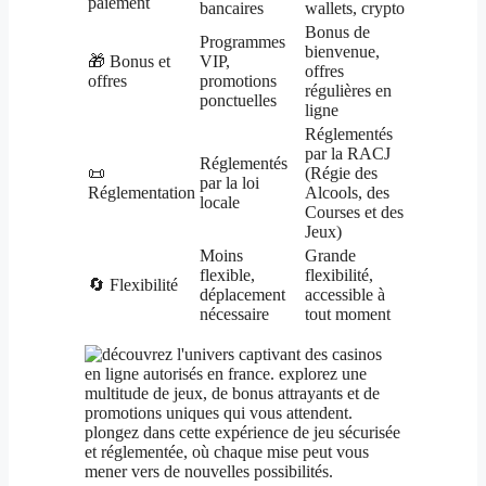
paiement
bancaires
wallets, crypto
Bonus de
Programmes
bienvenue,
🎁 Bonus et
VIP,
offres
offres
promotions
régulières en
ponctuelles
ligne
Réglementés
par la RACJ
Réglementés
📜
(Régie des
par la loi
Réglementation
Alcools, des
locale
Courses et des
Jeux)
Moins
Grande
flexible,
flexibilité,
🔄 Flexibilité
déplacement
accessible à
nécessaire
tout moment