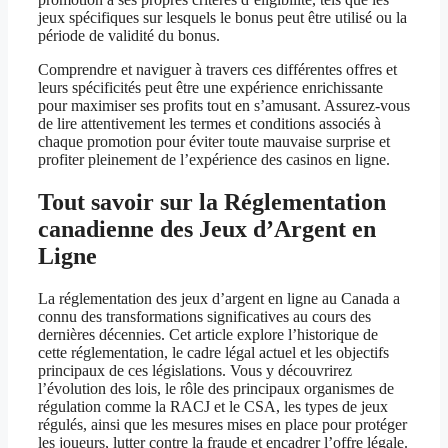
jeux spécifiques sur lesquels le bonus peut être utilisé ou la
période de validité du bonus.
Comprendre et naviguer à travers ces différentes offres et
leurs spécificités peut être une expérience enrichissante
pour maximiser ses profits tout en s’amusant. Assurez-vous
de lire attentivement les termes et conditions associés à
chaque promotion pour éviter toute mauvaise surprise et
profiter pleinement de l’expérience des casinos en ligne.
Tout savoir sur la Réglementation
canadienne des Jeux d’Argent en
Ligne
La réglementation des jeux d’argent en ligne au Canada a
connu des transformations significatives au cours des
dernières décennies. Cet article explore l’historique de
cette réglementation, le cadre légal actuel et les objectifs
principaux de ces législations. Vous y découvrirez
l’évolution des lois, le rôle des principaux organismes de
régulation comme la RACJ et le CSA, les types de jeux
régulés, ainsi que les mesures mises en place pour protéger
les joueurs, lutter contre la fraude et encadrer l’offre légale.