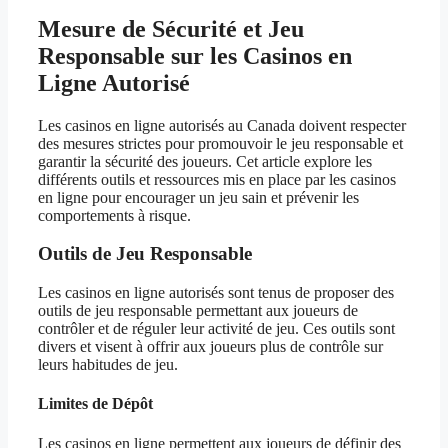
Mesure de Sécurité et Jeu
Responsable sur les Casinos en
Ligne Autorisé
Les casinos en ligne autorisés au Canada doivent respecter
des mesures strictes pour promouvoir le jeu responsable et
garantir la sécurité des joueurs. Cet article explore les
différents outils et ressources mis en place par les casinos
en ligne pour encourager un jeu sain et prévenir les
comportements à risque.
Outils de Jeu Responsable
Les casinos en ligne autorisés sont tenus de proposer des
outils de jeu responsable permettant aux joueurs de
contrôler et de réguler leur activité de jeu. Ces outils sont
divers et visent à offrir aux joueurs plus de contrôle sur
leurs habitudes de jeu.
Limites de Dépôt
Les casinos en ligne permettent aux joueurs de définir des