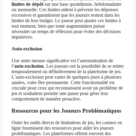
limites de dépôt
sur une base quotidienne, hebdomadaire
ou mensuelle. Ces limites aident à prévenir les dépenses
excessives et garantissent que les joueurs restent dans les
limites de leur budget. Le joueur peut ajuster ces limites à
tout moment, bien que toute augmentation puisse
nécessiter un temps de réflexion pour éviter des décisions
impulsives.
Auto-exclusion
Une autre mesure significative est l’automatisation de
l’
auto-exclusion
. Les joueurs ont la possibilité de se retirer
temporairement ou définitivement de la plateforme de jeu.
L’auto-exclusion peut varier de quelques jours à plusieurs
années, voire être permanente. Cette fonctionnalité est
cruciale pour ceux qui reconnaissent avoir un problème de
jeu et souhaitent prendre une pause pour gérer leur
comportement de manière proactive.
Ressources pour les Joueurs Problématiques
Outre les outils directs de limitations de jeu, les casinos en
ligne fournissent des ressources pour aider les joueurs
problématiques. Les plateformes offrent souvent des