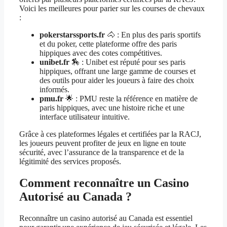
Voici les meilleures pour parier sur les courses de chevaux
:
pokerstarssports.fr
🐴 : En plus des paris sportifs
et du poker, cette plateforme offre des paris
hippiques avec des cotes compétitives.
unibet.fr
🏇 : Unibet est réputé pour ses paris
hippiques, offrant une large gamme de courses et
des outils pour aider les joueurs à faire des choix
informés.
pmu.fr
🌟 : PMU reste la référence en matière de
paris hippiques, avec une histoire riche et une
interface utilisateur intuitive.
Grâce à ces plateformes légales et certifiées par la RACJ,
les joueurs peuvent profiter de jeux en ligne en toute
sécurité, avec l’assurance de la transparence et de la
légitimité des services proposés.
Comment reconnaître un Casino
Autorisé au Canada ?
Reconnaître un casino autorisé au Canada est essentiel